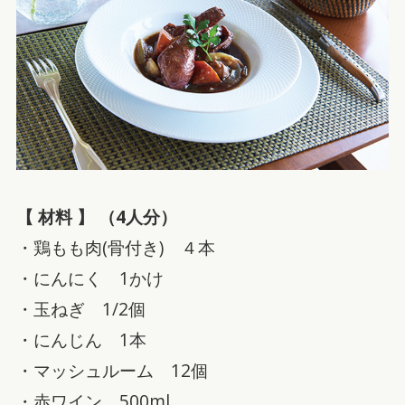
【 材料 】 （4人分）
・鶏もも肉(骨付き) ４本
・にんにく 1かけ
・玉ねぎ 1/2個
・にんじん 1本
・マッシュルーム 12個
・赤ワイン 500ml