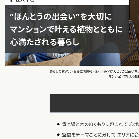
“ほんとうの出会い”を大切に
マンションで叶える植物とともに
心満たされる暮らし
暮らしの窓WEB
>
お役立ち情報
>
住人十色
>
“ほんとうの出会い”
マンションで叶える植
青と緑と木のぬくもりに包まれて 心
空間をテーマごとに分けて エリアに