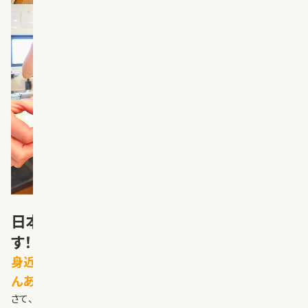
② グラスに注ぐ。
③ ミントやゴジベリー、ココナッツ
ファインなどをトッピングしてでき
あがり。
日本の伝統食品も立派なスーパーフードで
す！
身近な和食メニューの中にもスーパーフードはたくさ
んあります
さて、日々食べ慣れている和食メニューにもスーパーフードと呼べる