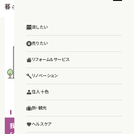
貸したい
売りたい
リフォーム&サービス
リノベーション
住人十色
旅・観光
売りたい
ヘルスケア
我が家を売却しても住み続けられる